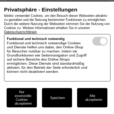
Privatsphäre - Einstellungen
Diese Veranstaltung ist zur Zeit nicht buchbar.
bilettix verwendet Cookies, um den Besuch dieser Webseiten attraktiv
zu gestalten und die Nutzung bestimmter Funktionen zu ermöglichen.
Durch die weitere Nutzung der Webseiten stimmen Sie der Nutzung von
Cookies zu. Weitere Informationen erhalten Sie in unseren
Datenschutzrichtlinien
.
Funktional und technisch notwendig
Funktional und technisch notwendige Cookies
und Dienste helfen uns dabei, den Online-Shop
für Besucher nutzbar zu machen, indem sie
Grundfunktionen wie Seitennavigation und Zugriff
auf sichere Bereiche des Online-Shops
ermöglichen. Diese Dienste sind standardmäßig
aktiviert, für den Betrieb der Seite erforderlich und
können nicht deaktiviert werden.
Nur
essenzielle
Alle
Speichern
Cookies
akzeptieren
akzeptieren
Cookie Einstellungen
Impressum
AGB
Datenschutz