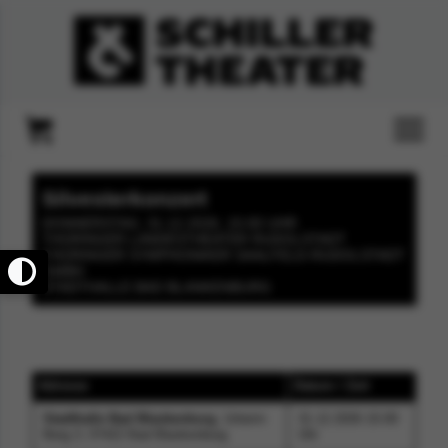
Silvesterkonzert
DONNERSTAG, 31.12.2026, 15:00 UHR
THÜRINGER LANDESTHEATER RUDOLSTADT
THÜRINGER SYMPHONIKER SAALFELD-RUDOLSTADT
GMBH
STADTHALLE BAD BLANKENBURG
Adresse
Datum / Zeit
Stadthalle Bad Blankenburg
, Unterm
31.12.2026 15:00
Berg 3, 07422 Bad Blankenburg
Uhr