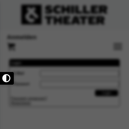
Anmelden
Login
E-Mail
Passwort
Passwort vergessen?
Registrieren