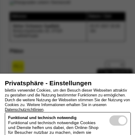
Adresse
Datum / Zeit
Hoher Schwarm Saalfeld
,
03.07.2027 20:00
Breitscheidstraße 26, 07318
Uhr
Saalfeld/Saale
Plätze
PG 1
Normalpreis
28,00
€
*
Privatsphäre - Einstellungen
bilettix verwendet Cookies, um den Besuch dieser Webseiten attraktiv
zu gestalten und die Nutzung bestimmter Funktionen zu ermöglichen.
PG 1
Durch die weitere Nutzung der Webseiten stimmen Sie der Nutzung von
Cookies zu. Weitere Informationen erhalten Sie in unseren
Kind/Jugend/Studenten Abendspielplan
8,00
€
*
Datenschutzrichtlinien
.
Funktional und technisch notwendig
Funktional und technisch notwendige Cookies
zum Warenkorb
und Dienste helfen uns dabei, den Online-Shop
für Besucher nutzbar zu machen, indem sie