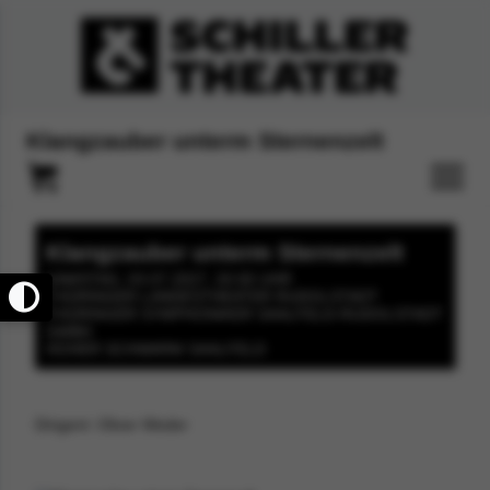
Klangzauber unterm Sternenzelt
Klangzauber unterm Sternenzelt
SAMSTAG, 03.07.2027, 20:00 UHR
THÜRINGER LANDESTHEATER RUDOLSTADT
THÜRINGER SYMPHONIKER SAALFELD-RUDOLSTADT
GMBH
HOHER SCHWARM SAALFELD
Dirigent: Oliver Weder