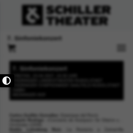
7. Sinfoniekonzert
7. Sinfoniekonzert
FREITAG, 23.04.2027, 19:30 UHR
THÜRINGER LANDESTHEATER RUDOLSTADT
THÜRINGER SYMPHONIKER SAALFELD-RUDOLSTADT
GMBH
MEININGER HOF
Carlos Guillén González
: Estampas del Rocío
Joaquín Rodrigo
: »Concierto de Aranjuez« für Gitarre und
Orchester (1939)
Emilio Lehmberg Ruiz
: La Romería a Zamarrilla