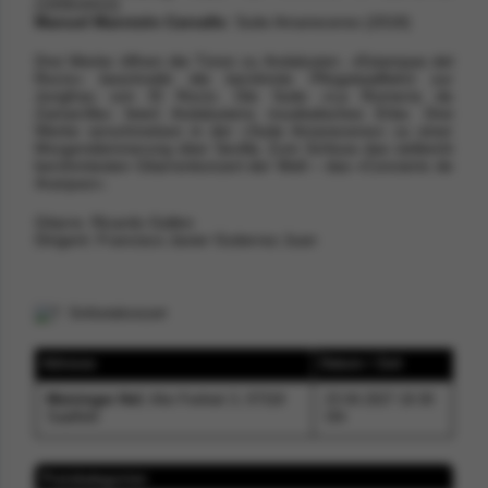
(1935/2012)
Manuel Marvizón Carvallo
: Suite Amaneceres (2018)
Drei Werke öffnen die Türen zu Andalusien. »Estampas del
Rocío« beschreibt die berühmte Pfingstwallfahrt zur
Jungfrau von El Rocío. Die Suite »La Romería de
Zamarrilla« feiert Andalusiens musikalisches Erbe. Drei
Werke verschmelzen in der »Suite Amaneceres« zu einer
Morgendämmerung über Sevilla. Zum Schluss das vielleicht
berühmtesten Gitarrenkonzert der Welt – das »Concierto de
Aranjuez«.
Gitarre: Ricardo Gallen
Dirigent: Francisco Javier Gutierrez Juan
Adresse
Datum / Zeit
Meininger Hof
, Alte Freiheit 3, 07318
23.04.2027 19:30
Saalfeld
Uhr
Preiskategorien