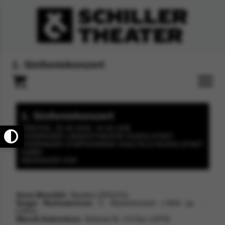
1. Sinfoniekonzert
1. Sinfoniekonzert
FREITAG, 25.09.2026, 19:30 UHR
THÜRINGER LANDESTHEATER RUDOLSTADT
THÜRINGER SYMPHONIKER SAALFELD-RUDOLSTADT
GMBH
MEININGER HOF
Anna Meredith
: Nautilus (2011/21)
Sergei Rachmaninow
: 2. Klavierkonzert c-Moll op. 18
(1901)
Wassili Kalinnikow
: Sinfonie Nr. 2 A-Dur (1879)