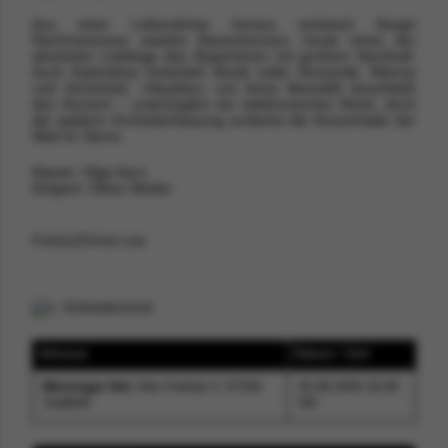
Aus einer Lebenskrise heraus entstand Sergei
Rachmaninows zweites Klavierkonzert, heute eines der
absoluten Lieblinge des Repertoires mit großem Nachhall.
Auch Kalinnikow hinterließ Musik voller Romantik, Wärme
und Schönheit. »Nautilus« von Anna Meredith beschließt
das Konzert – ursprünglich ein elektronisches Stück, doch
die spätere Orchesterfassung eroberte die Konzertsäle der
Welt im Sturm.
Klavier: Olga Kern
Dirigent: Oliver Weder
Foto(c)Chriss Lee
Adresse
Datum / Zeit
Meininger Hof
, Alte Freiheit 3, 07318
25.09.2026 19:30
Saalfeld
Uhr