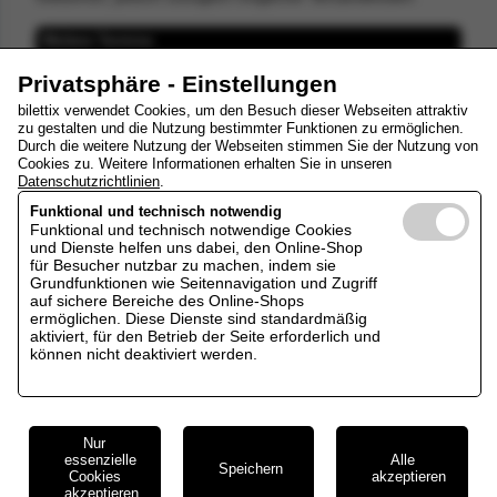
Weitere Termine
Privatsphäre - Einstellungen
Samstag, 27.03.2027, 19:30 Uhr
bilettix verwendet Cookies, um den Besuch dieser Webseiten attraktiv
zu gestalten und die Nutzung bestimmter Funktionen zu ermöglichen.
Durch die weitere Nutzung der Webseiten stimmen Sie der Nutzung von
Sonntag, 04.04.2027, 15:00 Uhr
Cookies zu. Weitere Informationen erhalten Sie in unseren
Datenschutzrichtlinien
.
Dienstag, 20.04.2027, 15:00 Uhr
Funktional und technisch notwendig
Funktional und technisch notwendige Cookies
und Dienste helfen uns dabei, den Online-Shop
für Besucher nutzbar zu machen, indem sie
Dienstag, 27.04.2027, 15:00 Uhr
Grundfunktionen wie Seitennavigation und Zugriff
auf sichere Bereiche des Online-Shops
ermöglichen. Diese Dienste sind standardmäßig
Freitag, 30.04.2027, 19:30 Uhr
aktiviert, für den Betrieb der Seite erforderlich und
können nicht deaktiviert werden.
Freitag, 28.05.2027, 19:30 Uhr
Nur
essenzielle
Alle
Speichern
Cookies
akzeptieren
akzeptieren