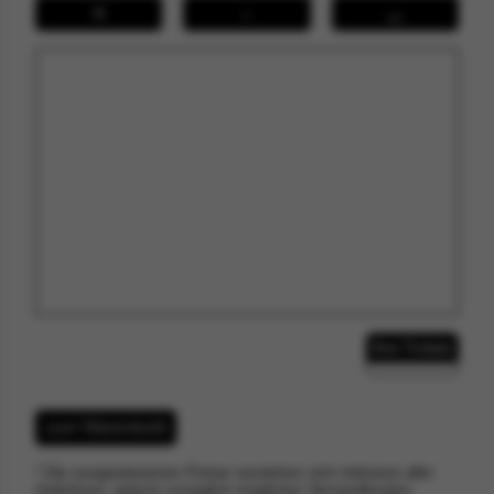
+
-
↔
Ihre Tickets
zum Warenkorb
* Die ausgewiesenen Preise verstehen sich inklusive aller
Gebühren, jedoch zuzüglich möglicher Versandkosten.