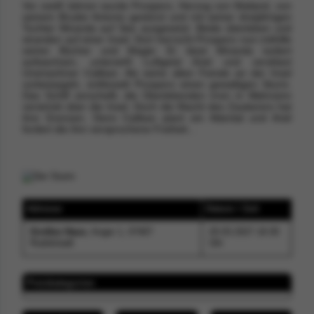
Vor zwölf Jahren wurde Prospero, Herzog von Mailand, von
seinem Bruder Antonio gestürzt und mit seiner dreijährigen
Tochter Miranda auf See ausgesetzt. Beide überleben und
stranden auf einer Insel. Dort herrscht Prospero nun mithilfe
seiner Bücher und Magie: Er lässt Miranda isoliert
aufwachsen, unterwirft Luftgeist Ariel und versklavt
Ureinwohner Caliban. Als seine alten Feinde an der Insel
vorbeisegeln, entfesselt Prospero einen gewaltigen Sturm.
Das Schiff zerschellt, die Überlebenden irren in Wahnsinn
verstrickt über die Insel. Doch die Macht des Zauberers hat
ihre Grenzen. Denn Caliban plant ein Attentat und Ariel
fordert die ihm versprochene Freiheit...
Adresse
Datum / Zeit
Großes Haus
, Anger 1, 07407
20.03.2027 19:30
Rudolstadt
Uhr
Preiskategorien