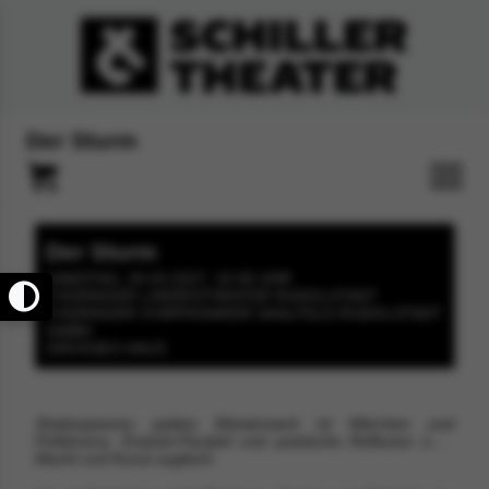
Der Sturm
Der Sturm
SAMSTAG, 20.03.2027, 19:30 UHR
THÜRINGER LANDESTHEATER RUDOLSTADT
THÜRINGER SYMPHONIKER SAALFELD-RUDOLSTADT
GMBH
GROSSES HAUS
Shakespeares spätes Meisterwerk ist Märchen und
Politdrama, Endzeit-Parabel und
poetische Reflexion über
Macht und Kunst zugleich.