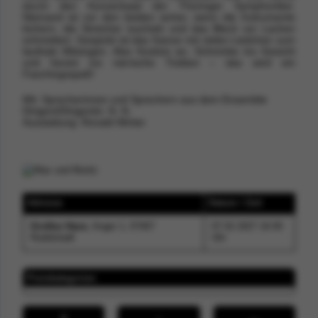
durch den Konzertsaal der Thüringer Symphoniker.
Niemand ist vor den beiden sicher, wenn die Instrumente
kichern, die Streicher tuscheln und das Blech vor Lachen
schmettert. Gespickt ist das Ganze mit vielen Liedchen zum
lauthals Mitsingen. Also Kostüm an, Schminke ins Gesicht
und herein ins närrische Treiben – das wird ein
Faschingsspaß!
Mit: Sprecherinnen und Sprechern aus dem Ensemble
Dirigent/Dirigentin: N. N.
Ausstattung: Ronald Winter
Adresse
Datum / Zeit
Großes Haus
, Anger 1, 07407
07.02.2027 16:00
Rudolstadt
Uhr
Preiskategorien
+
-
↔