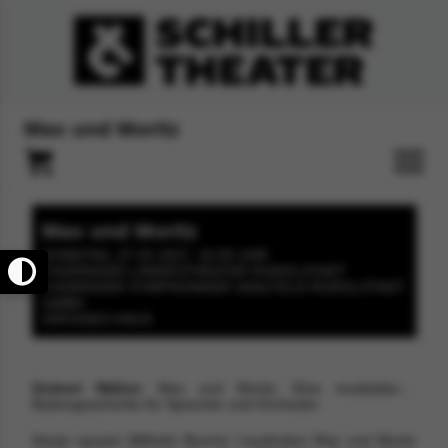
Max und Moritz
Max und Moritz
SONNTAG, 07.02.2027, 16:00 UHR
THÜRINGER LANDESTHEATER RUDOLSTADT
THÜRINGER SYMPHONIKER SAALFELD-RUDOLSTADT
GMBH
GROSSES HAUS
Gisbert Näther
: Max und Moritz. Eine musikalische
Bubengeschichte für Sprecher und Orchester
Heute sausen Wilhelm Buschs Lausbuben Max und Moritz