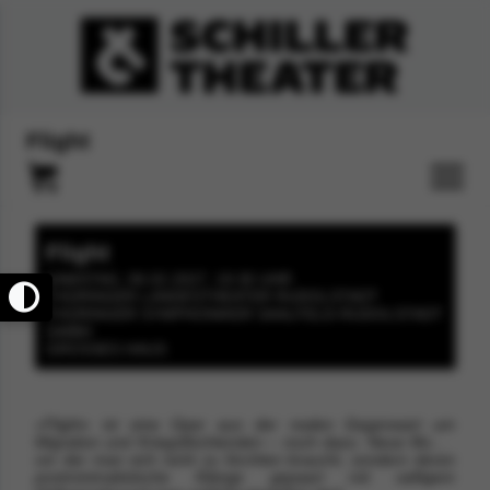
Flight
Flight
SAMSTAG, 06.02.2027, 19:30 UHR
THÜRINGER LANDESTHEATER RUDOLSTADT
THÜRINGER SYMPHONIKER SAALFELD-RUDOLSTADT
GMBH
GROSSES HAUS
»Flight« ist
eine Oper aus der realen Gegenwart um
Migration und Kriegsflüch
tenden – noch dazu: Neue Musik,
vor der man sich nicht zu fürchten braucht, sondern deren
postminimalistische Klänge gepaart mit saftigem