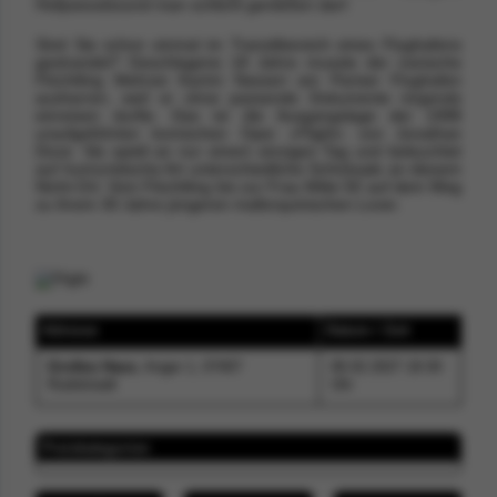
Hollywoodsound man schlicht genießen darf.
Sind Sie schon einmal im Transitbereich eines Flughafens
gestrandet? Geschlagene 18 Jahre musste der iranische
Flüchtling Mehran Karimi Nasseri am Pariser Flughafen
ausharren, weil er ohne passende Dokumente nirgends
einreisen durfte. Das ist die Ausgangslage der 1998
uraufgeführten komischen Oper »Flight« von Jonathan
Dove. Sie spielt an nur einem einzigen Tag und beleuchtet
auf humoristische Art unterschiedliche Schicksale an diesem
Nicht-Ort: Vom Flüchtling bis zur Frau Mitte 50 auf dem Weg
zu ihrem 30 Jahre jüngeren mallorquinischen Lover.
Adresse
Datum / Zeit
Großes Haus
, Anger 1, 07407
06.02.2027 19:30
Rudolstadt
Uhr
Preiskategorien