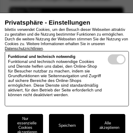
Weitere Termine
Privatsphäre - Einstellungen
Dienstag, 09.02.2027, 15:00 Uhr
bilettix verwendet Cookies, um den Besuch dieser Webseiten attraktiv
zu gestalten und die Nutzung bestimmter Funktionen zu ermöglichen.
Durch die weitere Nutzung der Webseiten stimmen Sie der Nutzung von
Freitag, 12.02.2027, 19:30 Uhr
Cookies zu. Weitere Informationen erhalten Sie in unseren
Datenschutzrichtlinien
.
Dienstag, 16.02.2027, 15:00 Uhr
Funktional und technisch notwendig
Funktional und technisch notwendige Cookies
und Dienste helfen uns dabei, den Online-Shop
für Besucher nutzbar zu machen, indem sie
Samstag, 27.02.2027, 19:30 Uhr
Grundfunktionen wie Seitennavigation und Zugriff
auf sichere Bereiche des Online-Shops
ermöglichen. Diese Dienste sind standardmäßig
Sonntag, 28.02.2027, 15:00 Uhr
aktiviert, für den Betrieb der Seite erforderlich und
können nicht deaktiviert werden.
Freitag, 05.03.2027, 19:30 Uhr
Nur
essenzielle
Alle
Speichern
Cookies
akzeptieren
akzeptieren