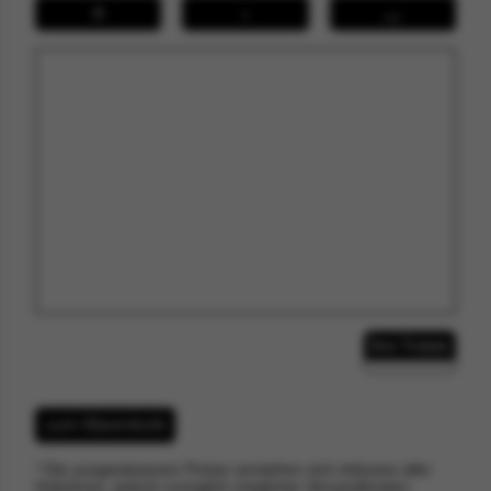
+
-
↔
Ihre Tickets
zum Warenkorb
* Die ausgewiesenen Preise verstehen sich inklusive aller
Gebühren, jedoch zuzüglich möglicher Versandkosten.