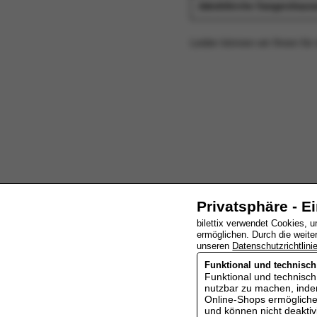
Jakobikirche Sangershaus
Leider können wir Ihnen für
Privatsphäre - E
bilettix verwendet Cookies, 
ermöglichen. Durch die weite
unseren
Datenschutzrichtlini
Funktional und technisc
Funktional und technisc
nutzbar zu machen, indem
Online-Shops ermöglichen
und können nicht deaktiv