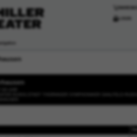
WARENK
LOGIN
vigation
rhausen
erhausen
7:00 UHR
ATER RUDOLSTADT THÜRINGER SYMPHONIKER SAALFELD-RUD
SHAUSEN
Da