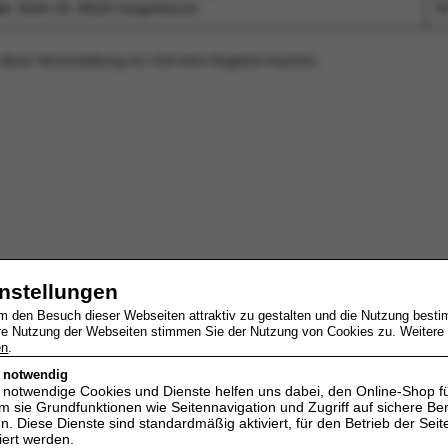
en
, Markt 20, 06526 Sangerhausen
30
 diese Veranstaltung zur Zeit kein Angebot machen.
instellungen
um den Besuch dieser Webseiten attraktiv zu gestalten und die Nutzung best
re Nutzung der Webseiten stimmen Sie der Nutzung von Cookies zu. Weitere I
en
.
h notwendig
h notwendige Cookies und Dienste helfen uns dabei, den Online-Shop f
 sie Grundfunktionen wie Seitennavigation und Zugriff auf sichere Be
. Diese Dienste sind standardmäßig aktiviert, für den Betrieb der Seite
iert werden.