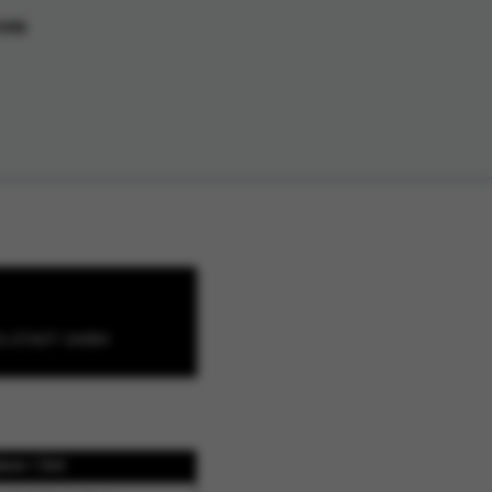
ORB
OLSTADT GMBH
tum / Zeit