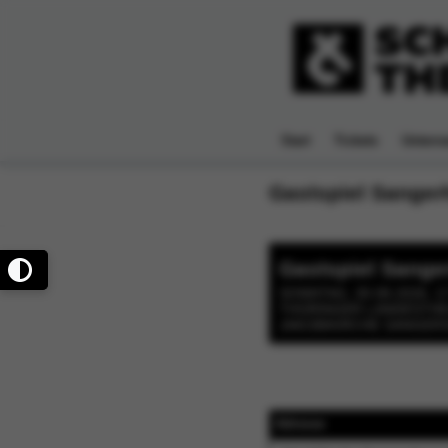
Start
Tickets
Unterna
Gastspiel Sange
Gastspiel Sang
SONNTAG, 30.08.2026, 1
THÜRINGER LANDESTHE
JAKOBIKIRCHE SANGER
Adresse