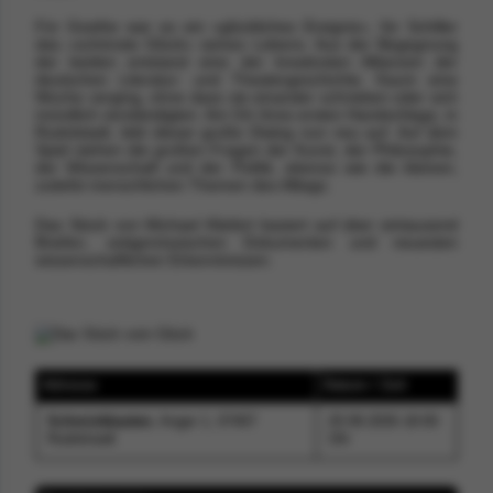
Für Goethe war es ein »glückliches Ereignis«, für Schiller
das »schönste Glück« seines Lebens. Aus der Begegnung
der beiden entstand eine der kreativsten Allianzen der
deutschen Literatur- und Theatergeschichte. Kaum eine
Woche verging, ohne dass sie einander schrieben oder sich
mündlich verständigten. Am Ort ihres ersten Handschlags, in
Rudolstadt, lebt dieser große Dialog nun neu auf. Auf dem
Spiel stehen die großen Fragen der Kunst, der Philosophie,
der Wissenschaft und der Politik, ebenso wie die kleinen,
zutiefst menschlichen Themen des Alltags.
Das Stück von Michael Kliefert basiert auf über eintausend
Briefen, zeitgenössischen Dokumenten und neuesten
wissenschaftlichen Erkenntnissen.
Adresse
Datum / Zeit
Schminkkasten
, Anger 1, 07407
20.09.2026 18:00
Rudolstadt
Uhr