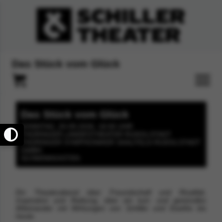
Das Stück vom Glück
Das Stück vom Glück
SONNTAG, 20.09.2026, 18:00 UHR
THÜRINGER LANDESTHEATER RUDOLSTADT
THÜRINGER SYMPHONIKER SAALFELD-RUDOLSTADT
GMBH
SCHMINKKASTEN
Ein Theaterabend über Freundschaft und Rivalität,
Inspiration und Reibung, über ein lust- und geistvolles
Miteinander mit Wirkungen von Schiller und Goethe bis
heute.