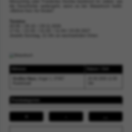
Mensching oder Friederike Dumke bestimmt ihr selbst, wie
die Geschichte weitergeht, wenn es bei 3käsehoch heißt:
»Bühne frei« für Kinder!
Termine
20.09. / 25.10. / 29.11.2026
17.01. / 21.02. / 21.03. / 11.04./ 23.05.2027
Jeweils Sonntag, 11 Uhr an wechselnden Orten
Adresse
Datum / Zeit
Großes Haus
, Anger 1, 07407
20.09.2026 11:00
Rudolstadt
Uhr
Preiskategorien
+
-
↔