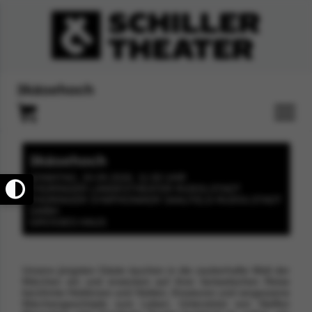
3käsehoch
3käsehoch
SONNTAG, 20.09.2026, 11:00 UHR
THÜRINGER LANDESTHEATER RUDOLSTADT
THÜRINGER SYMPHONIKER SAALFELD-RUDOLSTADT
GMBH
GROSSES HAUS
Unsere jüngsten Gäste tauchen in die zauberhafte Welt der
Märchen ein und erwecken auf ihrer fantastischen Reise
berühmte Heldinnen und Helden, Kreaturen und vergessene
Märchengeschöpfe zum Leben. Unterstützt von Steffen