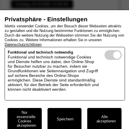
Sonntag, 25.10.2026, 11:00 Uhr
Privatsphäre - Einstellungen
Sonntag, 29.11.2026, 11:00 Uhr
bilettix verwendet Cookies, um den Besuch dieser Webseiten attraktiv
zu gestalten und die Nutzung bestimmter Funktionen zu ermöglichen.
Durch die weitere Nutzung der Webseiten stimmen Sie der Nutzung von
Sonntag, 17.01.2027, 11:00 Uhr
Cookies zu. Weitere Informationen erhalten Sie in unseren
Datenschutzrichtlinien
.
Sonntag, 21.02.2027, 11:00 Uhr
Funktional und technisch notwendig
Funktional und technisch notwendige Cookies
und Dienste helfen uns dabei, den Online-Shop
für Besucher nutzbar zu machen, indem sie
Sonntag, 21.03.2027, 11:00 Uhr
Grundfunktionen wie Seitennavigation und Zugriff
auf sichere Bereiche des Online-Shops
ermöglichen. Diese Dienste sind standardmäßig
Sonntag, 11.04.2027, 11:00 Uhr
aktiviert, für den Betrieb der Seite erforderlich und
können nicht deaktiviert werden.
Sonntag, 23.05.2027, 11:00 Uhr
Nur
essenzielle
Alle
Speichern
Cookies
akzeptieren
akzeptieren