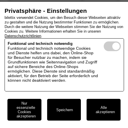
Privatsphäre - Einstellungen
Diese Veranstaltung ist zur Zeit nicht buchbar.
bilettix verwendet Cookies, um den Besuch dieser Webseiten attraktiv
zu gestalten und die Nutzung bestimmter Funktionen zu ermöglichen.
Durch die weitere Nutzung der Webseiten stimmen Sie der Nutzung von
Cookies zu. Weitere Informationen erhalten Sie in unseren
Datenschutzrichtlinien
.
Funktional und technisch notwendig
Funktional und technisch notwendige Cookies
und Dienste helfen uns dabei, den Online-Shop
für Besucher nutzbar zu machen, indem sie
Grundfunktionen wie Seitennavigation und Zugriff
auf sichere Bereiche des Online-Shops
ermöglichen. Diese Dienste sind standardmäßig
aktiviert, für den Betrieb der Seite erforderlich und
können nicht deaktiviert werden.
Nur
essenzielle
Alle
Speichern
Cookies
akzeptieren
akzeptieren
Cookie Einstellungen
Impressum
AGB
Datenschutz