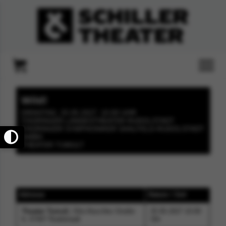
Wild!
DIENSTAG, 25.05.2027, 10:00 UHR
THÜRINGER LANDESTHEATER RUDOLSTADT
THÜRINGER SYMPHONIKER SAALFELD-RUDOLSTADT
GMBH
THEATER TUMULT
Adresse
Datum / Zeit
Theater Tumult
, Otto-Nuschke Straße
25.05.2027 10:00
6, 07407 Rudolstadt
Uhr