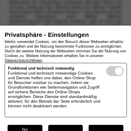
Bekenntnis zur rheinischen Lebenslust. Mit dem Rhein hat
sie aber nichts am Hut. Ebenso wenig vom Wasser handelt
Anna Clynes Werk »Restless Ocean« – eine Hymne auf das
weibliche Geschlecht. Auch William Waltons
Bratschenkonzert ließ anderes erwarten, galt er doch als
Enfant terrible – doch die Viola singt lyrisch mit nobler
Wärme.
Privatsphäre - Einstellungen
Viola: Liisa Randalu
bilettix verwendet Cookies, um den Besuch dieser Webseiten attraktiv
Dirigent: Friedrich Praetorius
zu gestalten und die Nutzung bestimmter Funktionen zu ermöglichen.
Durch die weitere Nutzung der Webseiten stimmen Sie der Nutzung von
Cookies zu. Weitere Informationen erhalten Sie in unseren
Datenschutzrichtlinien
.
Foto(c)Kaupo Kikkas
Funktional und technisch notwendig
Funktional und technisch notwendige Cookies
und Dienste helfen uns dabei, den Online-Shop
für Besucher nutzbar zu machen, indem sie
Grundfunktionen wie Seitennavigation und Zugriff
auf sichere Bereiche des Online-Shops
Adresse
Datum / Zeit
ermöglichen. Diese Dienste sind standardmäßig
aktiviert, für den Betrieb der Seite erforderlich und
Meininger Hof
, Alte Freiheit 3, 07318
22.01.2027 10:00
können nicht deaktiviert werden.
Saalfeld
Uhr
Diese Veranstaltung ist zur Zeit nicht buchbar.
Nur