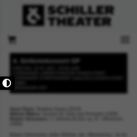
4. Sinfoniekonzert GP
FREITAG, 22.01.2027, 10:00 UHR
THÜRINGER LANDESTHEATER RUDOLSTADT
THÜRINGER SYMPHONIKER SAALFELD-RUDOLSTADT
GMBH
MEININGER HOF
Anna Clyne
: Restless Ocean (2019)
William Walton
: Konzert für Viola und Orchester (1929)
Robert Schumann
: 3. Sinfonie Es-Dur op. 97 »Rheinische«
(1850)
Robert Schumanns dritte Sinfonie, die »Rheinische«, ist ein