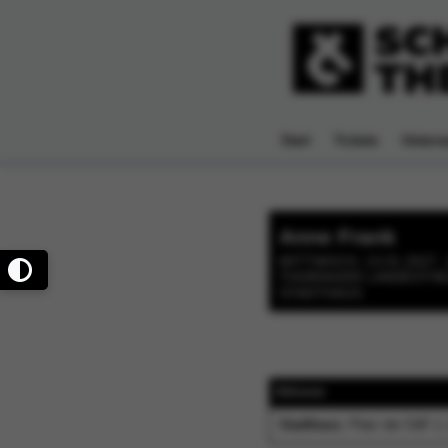
Start
Tickets
Unterna
Anne Frank
MITTWOCH, 13.01.2027, 
THÜRINGER LANDESTHE
STADTHAUS
Adresse
Stadthaus
, Platz der OdF 1