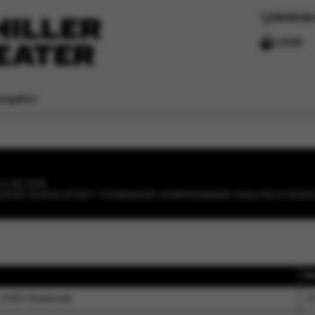
WARENK
LOGIN
vigation
11:00 UHR
ATER RUDOLSTADT THÜRINGER SYMPHONIKER SAALFELD-RUD
Da
, 07407 Rudolstadt
13