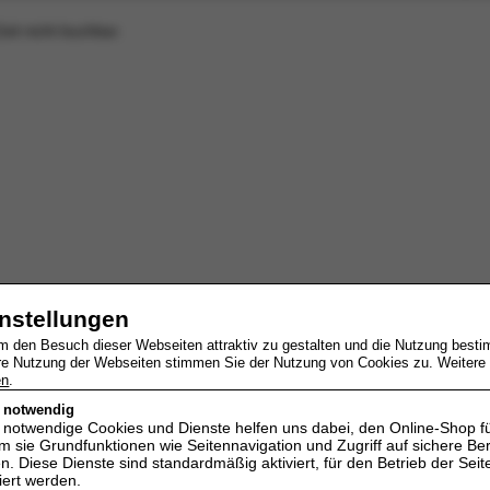
eit nicht buchbar.
instellungen
um den Besuch dieser Webseiten attraktiv zu gestalten und die Nutzung best
re Nutzung der Webseiten stimmen Sie der Nutzung von Cookies zu. Weitere I
en
.
h notwendig
h notwendige Cookies und Dienste helfen uns dabei, den Online-Shop f
 sie Grundfunktionen wie Seitennavigation und Zugriff auf sichere Be
. Diese Dienste sind standardmäßig aktiviert, für den Betrieb der Seite
iert werden.